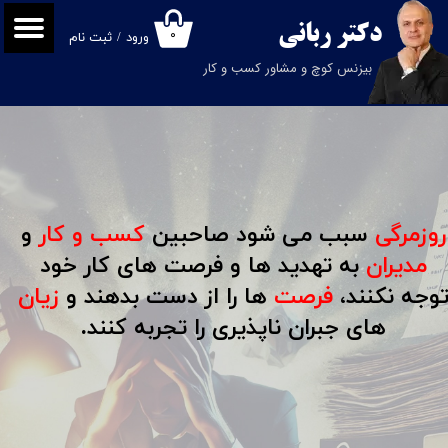
دکتر
ربانی
۰
ورود
/
ثبت نام
حساب کاربری من
بیزنس کوچ و مشاور کسب و کار
تغییر گذر واژه
سفارشات
خروج از حساب کاربری
روزمرگی
سبب می شود صاحبین
کسب و کار
و
مدیران
به تهدید ها و فرصت های کار خود
وجه نکنند،
فرصت
ها را از دست بدهند و
زیان
های جبران ناپذیری را تجربه کنند.