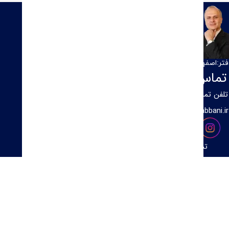
محسن ربانی
بیزنس کوچ و مشاور کسب و کار
فتر:اصفهان
تماس با ما
ناوبری
تلفن تماس:
0
3131313276
درباره ما
info@mohsenrabbani.ir
تماس با ما
تمامی حقوق این سایت متعلق به محسن ربانی می باشد.