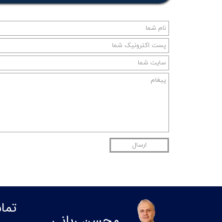
ارسال
تما
محسن ربانی