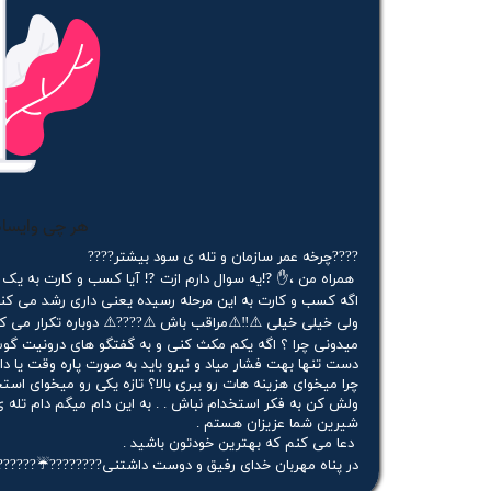
????چرخه عمر سازمان و تله ی سود بیشتر????
همراه من ،✋ ⁉️یه سوال دارم ازت ⁉️ آیا کسب و کارت به 
اگه کسب و کارت به این مرحله رسیده یعنی داری رشد می کن
ولی خیلی خیلی ⚠️‼️⚠️مراقب باش ⚠️????⚠️ دوباره تکرار می ک
میدونی چرا ؟ اگه یکم مکث کنی و به گفتگو های درونیت گ
دست تنها بهت فشار میاد و نیرو باید به صورت پاره وقت یا
چرا میخوای هزینه هات رو ببری بالا؟ تازه یکی رو میخوای ا
ولش کن به فکر استخدام نباش . . به این دام میگم دام تله ی
شیرین شما عزیزان هستم .
دعا می کنم که بهترین خودتون باشید .
در پناه مهربان خدای رفیق و دوست داشتنی????????☔️??????