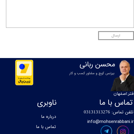
ارسال
محسن ربانی
بیزنس کوچ و مشاور کسب و کار
فتر:اصفهان
تماس با ما
ناوبری
تلفن تماس:
0
3131313276
درباره ما
info@mohsenrabbani.ir
تماس با ما