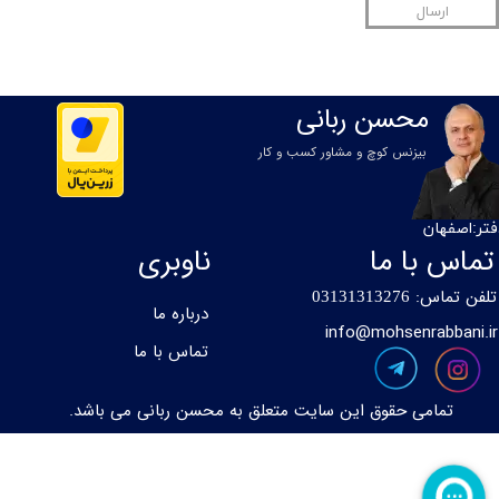
ارسال
محسن ربانی
بیزنس کوچ و مشاور کسب و کار
فتر:اصفهان
تماس با ما
ناوبری
تلفن تماس:
0
3131313276
درباره ما
info@mohsenrabbani.ir
تماس با ما
تمامی حقوق این سایت متعلق به محسن ربانی می باشد.