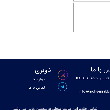
س با ما
ناوبری
 تماس:
0
3131313276
درباره ما
تماس با ما
info@mohsenrabban
تمامی حقوق این سایت متعلق به محسن ربانی می باشد.