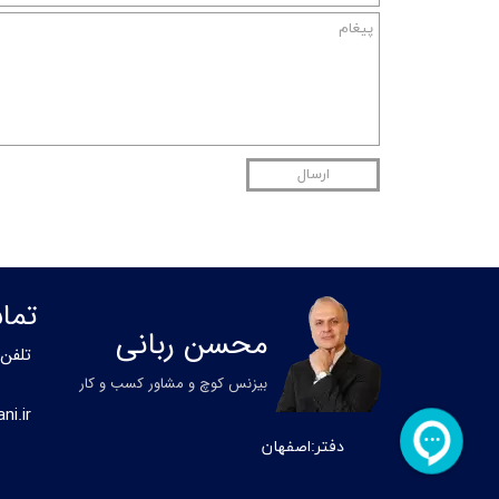
ارسال
تما
محسن ربانی
تلفن
بیزنس کوچ و مشاور کسب و کار
i.ir
دفتر:اصفهان