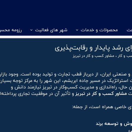
عت
محصولات و خدمات
شهر های فعالیت
رزومه محسن
 و کار
اصفهان
ارزیابی
مشاوره کسب و کار در تهران
مشاور کسب و ک
ی رشد پایدار و رقابت‌پذیری
سیرجان
مشاور کسب و کار در اراک
مشاور کسب و 
ب و کار
،
مشاور کسب و کار در تبریز
در یزد
مشاور کسب و کار در شیراز
مشاور کسب و 
و صنعتی ایران، از دیرباز قطب تجارت و تولید بوده است. وجود بازار
ستراتژیک در مسیر جاده ابریشم، این شهر را به مرکز توجه بسیاری
ن حال، راه‌اندازی و مدیریت کسب‌وکار در تبریز نیازمند دانش و
یت
مشاور کسب و کار در تبریز
و تأثیر آن در موفقیت تجاری پرداخته‌ا
های خاصی همراه است، از جمله:
فروش و توسعه برند
ی