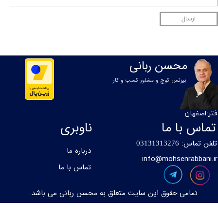
ارسال
محسن ربانی
بیزنس کوچ و مشاور کسب و کار
فتر:اصفهان
تماس با ما
ناوبری
تلفن تماس:
0
3131313276
درباره ما
info@mohsenrabbani.ir
تماس با ما
تمامی حقوق این سایت متعلق به محسن ربانی می باشد.