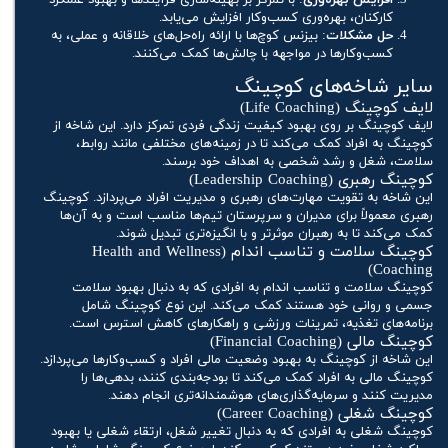
افزایش بهره‌وری
: با تمرکز بر بهینه‌سازی فرآیندها و بهبود عملکرد
کارکنان، بهره‌وری کسب‌وکار افزایش می‌یابد.
حل مشکلات
: بیزنس کوچ‌ها با ارائه راه‌حل‌های خلاقانه و عملی، به
کسب‌وکارها در مواجهه با چالش‌ها کمک می‌کنند.
سایر شاخه‌های کوچینگ
لایف کوچینگ (Life Coaching)
لایف کوچینگ بر روی بهبود کیفیت زندگی فردی تمرکز دارد. این شاخه از
کوچینگ به افراد کمک می‌کند تا در زمینه‌های مختلفی مانند روابط،
سلامت، شغل و رشد شخصی به اهداف خود برسند.
کوچینگ رهبری (Leadership Coaching)
این شاخه به تقویت مهارت‌های رهبری و مدیریت افراد می‌پردازد. کوچینگ
رهبری معمولاً برای مدیران و سرپرستان تیم‌ها مناسب است و به آن‌ها
کمک می‌کند تا به رهبران موثرتر و با انگیزه‌تری تبدیل شوند.
کوچینگ سلامت و تناسب اندام (Health and Wellness
Coaching)
کوچینگ سلامت و تناسب اندام به افرادی که به دنبال بهبود سلامت
جسمی و روانی خود هستند کمک می‌کند. این نوع کوچینگ شامل
برنامه‌های تغذیه، تمرینات ورزشی و راهکارهای کاهش استرس است.
کوچینگ مالی (Financial Coaching)
این شاخه از کوچینگ به بهبود وضعیت مالی افراد و کسب‌وکارها می‌پردازد.
کوچینگ مالی به افراد کمک می‌کند تا بودجه‌بندی کنند، بدهی‌ها را
مدیریت کنند و سرمایه‌گذاری‌های هوشمندانه‌تری انجام دهند.
کوچینگ شغلی (Career Coaching)
کوچینگ شغلی به افرادی که به دنبال تغییر شغل، ارتقاء شغلی یا بهبود